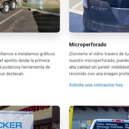
Microperforado
señamos e instalamos gráficos
¡Convierte el vidrio trasero de t
el apetito desde la primera
nuestro microperforado, puedes
na poderosa herramienta de
alta calidad sin perder visibili
que destacan.
recorrido con una imagen profesi
Solicita una cotización hoy