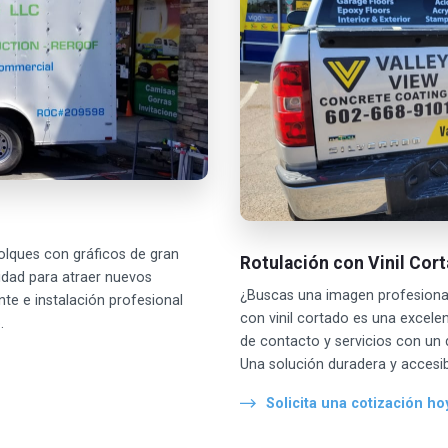
molques con gráficos de gran
Rotulación con Vinil Cor
idad para atraer nuevos
¿Buscas una imagen profesional 
ante e instalación profesional
con vinil cortado es una excele
.
de contacto y servicios con un d
Una solución duradera y accesib
Solicita una cotización ho